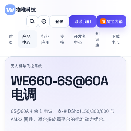
物唯科技
登录
联系我们
淘宝店铺
淘
知
首
产品
行业
支
开发者
下载
识
页
中心
应用
持
中心
中心
库
无人机与飞控系统
WE660-6S@60A
电调
6S@60A 4 合 1 电调，支持 DShot150/300/600 与
AM32 固件，适合多旋翼平台的标准动力组合。