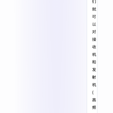
们
就
可
以
对
接
收
机
和
发
射
机
(
高
频