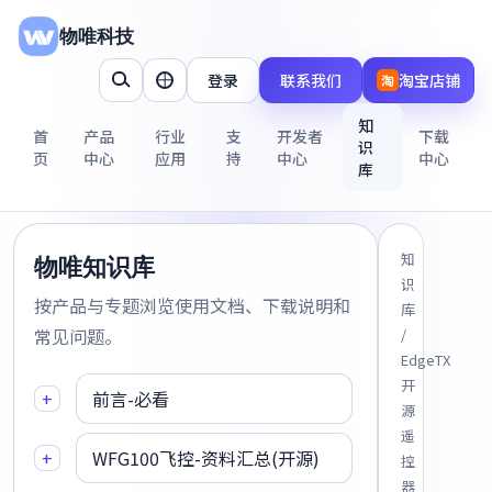
物唯科技
登录
联系我们
淘宝店铺
淘
知
首
产品
行业
支
开发者
下载
识
页
中心
应用
持
中心
中心
库
知
物唯知识库
识
按产品与专题浏览使用文档、下载说明和
库
常见问题。
/
EdgeTX
开
+
前言-必看
源
遥
+
WFG100飞控-资料汇总(开源)
控
器