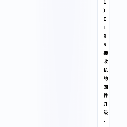
1
）
E
L
R
S
接
收
机
的
固
件
升
级
-