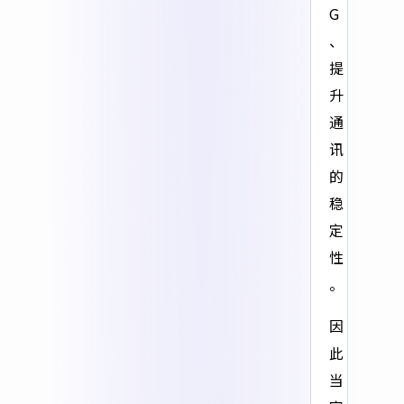
G
、
提
升
通
讯
的
稳
定
性
。
因
此
当