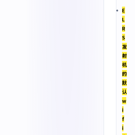
E
L
R
S
发
射
机
的
默
认
w
i
f
i