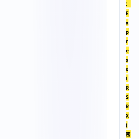
：
E
x
p
r
e
s
s
L
R
S
R
X
(
密