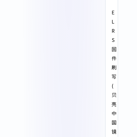
E
L
R
S
固
件
刷
写
(
贝
壳
中
国
镜