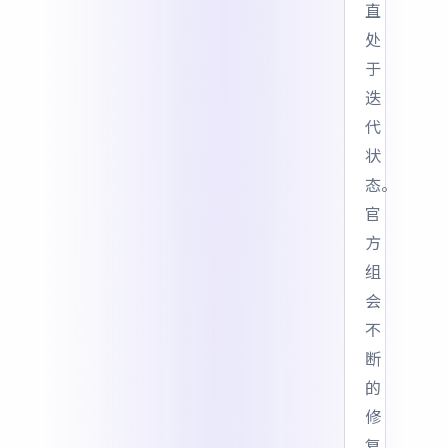
直
处
于
迭
代
状
态。
官
方
组
会
不
断
的
修
复