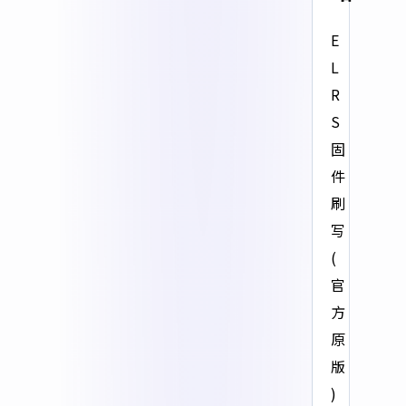
E
L
R
S
固
件
刷
写
(
官
方
原
版
)