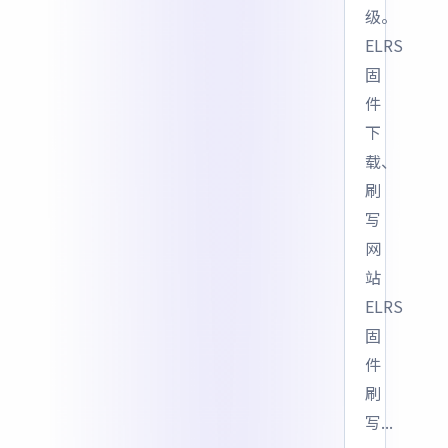
级。
ELRS
固
件
下
载、
刷
写
网
站
ELRS
固
件
刷
写...