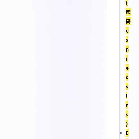
(
密
码
e
x
p
r
e
s
s
l
r
s
)
E