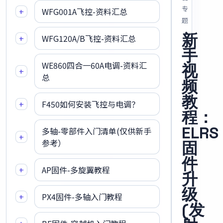
专
+
WFG001A飞控-资料汇总
题
新
+
WFG120A/B飞控-资料汇总
手
WE860四合一60A电调-资料汇
视
+
总
频
教
+
F450如何安装飞控与电调？
程：
ELRS
多轴-零部件入门清单(仅供新手
+
参考）
固
件
+
AP固件-多旋翼教程
升
级
+
PX4固件-多轴入门教程
(发