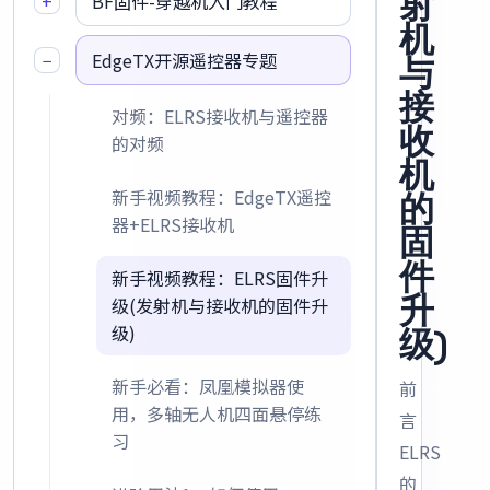
射
+
BF固件-穿越机入门教程
机
−
EdgeTX开源遥控器专题
与
接
对频：ELRS接收机与遥控器
收
的对频
机
新手视频教程：EdgeTX遥控
的
器+ELRS接收机
固
件
新手视频教程：ELRS固件升
升
级(发射机与接收机的固件升
级)
级)
新手必看：凤凰模拟器使
前
用，多轴无人机四面悬停练
言
习
ELRS
的