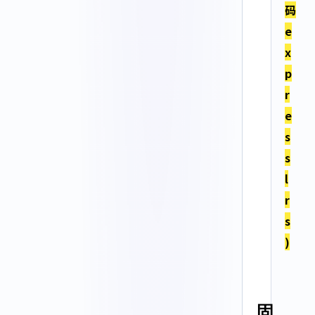
码
e
x
p
r
e
s
s
l
r
s
)
固