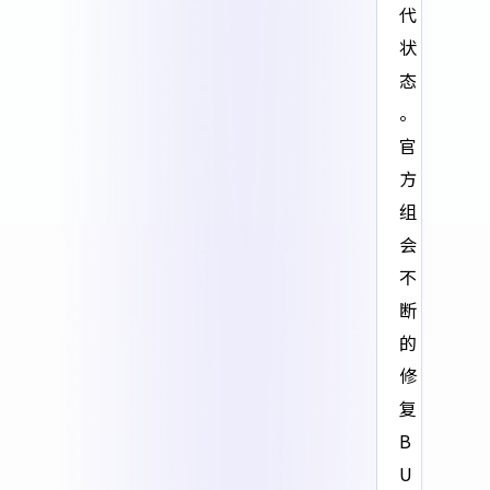
代
状
态
。
官
方
组
会
不
断
的
修
复
B
U