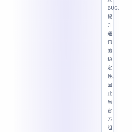
BUG、
提
升
通
讯
的
稳
定
性。
因
此
当
官
方
组