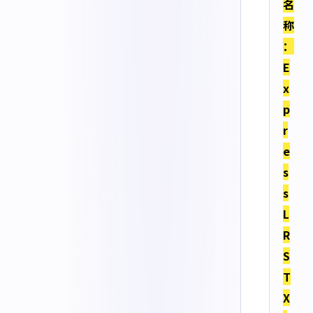
名
称
：
E
x
p
r
e
s
s
L
R
S
T
X