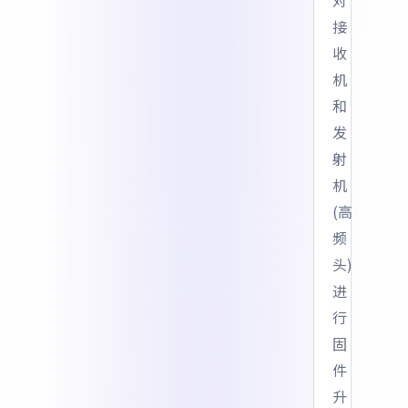
对
接
收
机
和
发
射
机
(高
频
头)
进
行
固
件
升