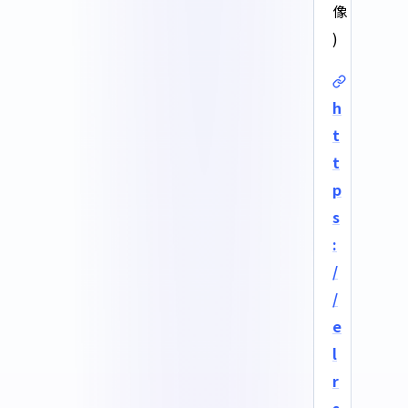
像
)
h
t
t
p
s
:
/
/
e
l
r