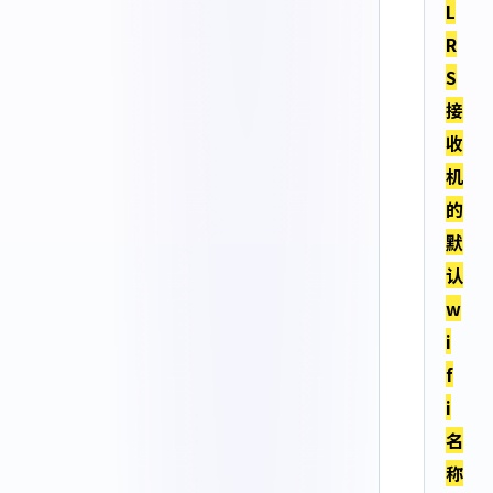
L
R
S
接
收
机
的
默
认
w
i
f
i
名
称