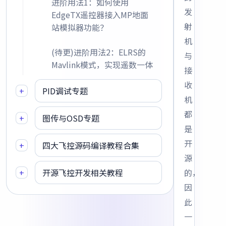
进阶用法1：如何使用
发
EdgeTX遥控器接入MP地面
射
站模拟器功能？
机
(待更)进阶用法2：ELRS的
与
Mavlink模式，实现遥数一体
接
收
+
PID调试专题
机
都
+
图传与OSD专题
是
开
+
四大飞控源码编译教程合集
源
+
开源飞控开发相关教程
的，
因
此
一