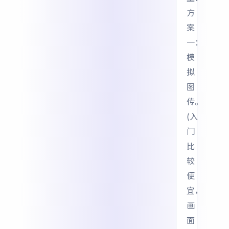
方
案
一：
模
拟
图
传。
(入
门
比
较
便
宜，
画
面