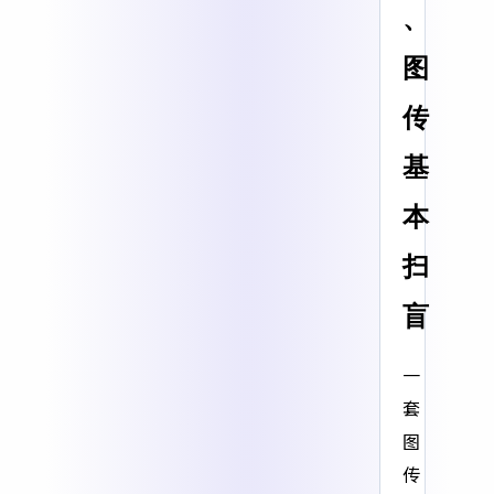
、
图
传
基
本
扫
盲
一
套
图
传