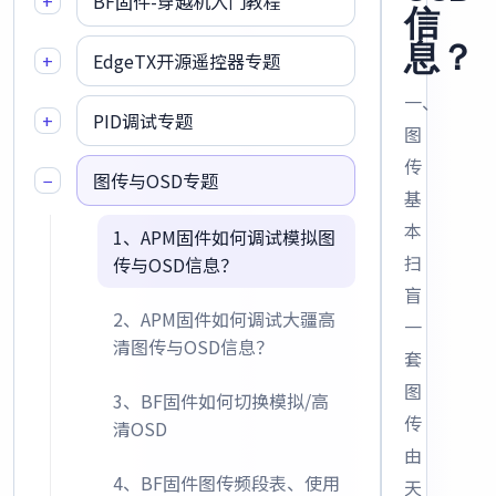
+
BF固件-穿越机入门教程
信
息？
+
EdgeTX开源遥控器专题
一、
+
PID调试专题
图
传
−
图传与OSD专题
基
本
1、APM固件如何调试模拟图
扫
传与OSD信息？
盲
2、APM固件如何调试大疆高
一
清图传与OSD信息？
套
图
3、BF固件如何切换模拟/高
传
清OSD
由
4、BF固件图传频段表、使用
天