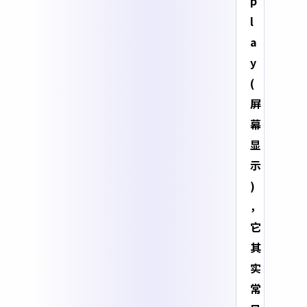
p
l
a
y
(
屏
幕
显
示
)
，
它
其
实
常