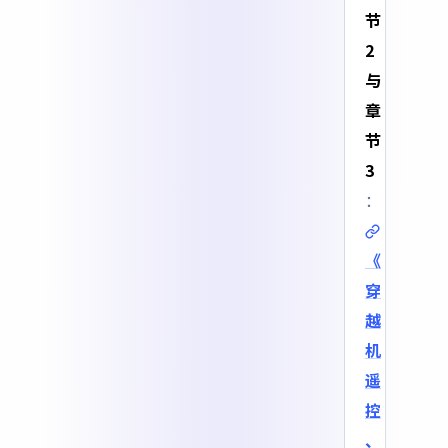
节
2
与
章
节
3
：
《
穿
越
机
遥
控
、