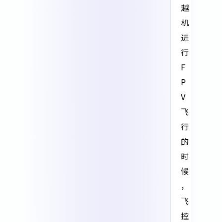
越
机
进
行
F
P
V
飞
行
的
时
候
，
飞
控