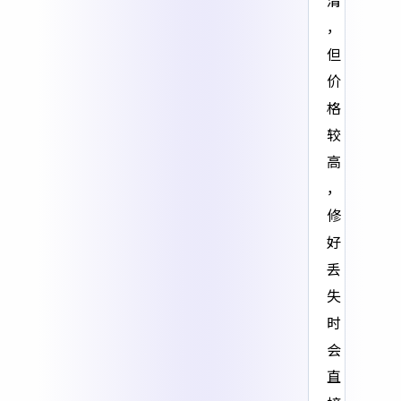
清
，
但
价
格
较
高
，
修
好
丢
失
时
会
直