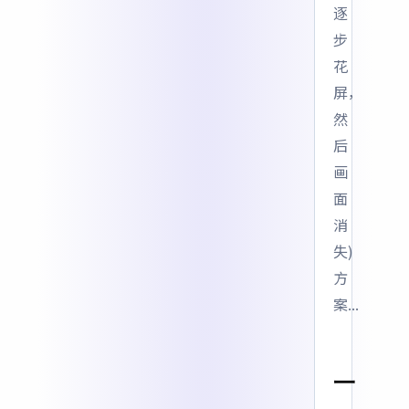
逐
步
花
屏，
然
后
画
面
消
失)
方
案...
一