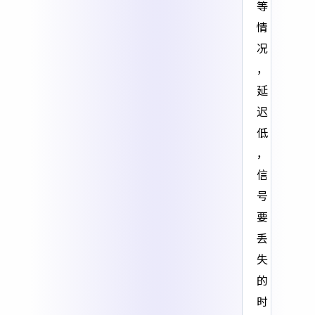
等
情
况
，
延
迟
低
，
信
号
要
丢
失
的
时