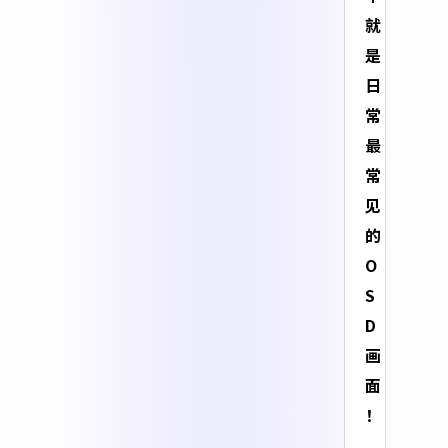
就
是
日
常
最
常
见
的
O
S
D
画
面
！