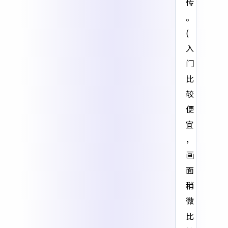
传
。
(
入
门
比
较
便
宜
，
画
面
稍
微
比