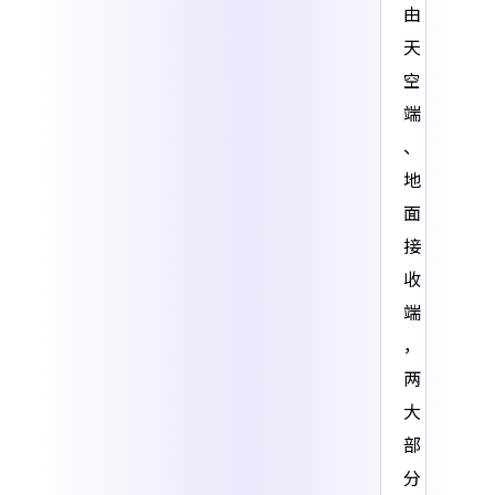
由
天
空
端
、
地
面
接
收
端
，
两
大
部
分