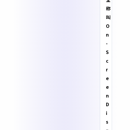
称
叫
O
n
-
S
c
r
e
e
n
D
i
s