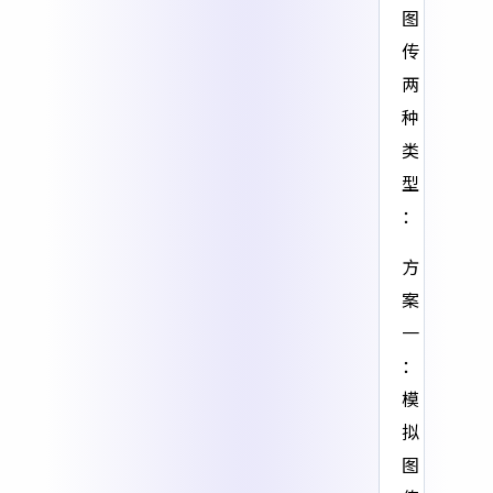
图
传
两
种
类
型
：
方
案
一
：
模
拟
图