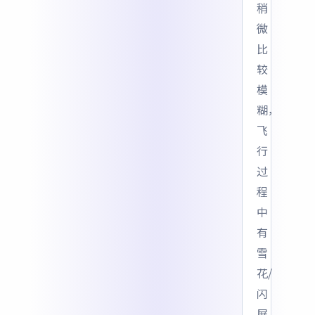
稍
微
比
较
模
糊，
飞
行
过
程
中
有
雪
花/
闪
屏