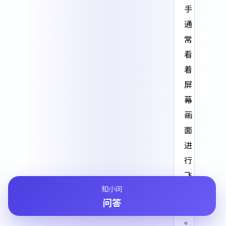
手
通
常
看
着
屏
幕
画
面
进
行
飞
知小问
行
问答
的
。