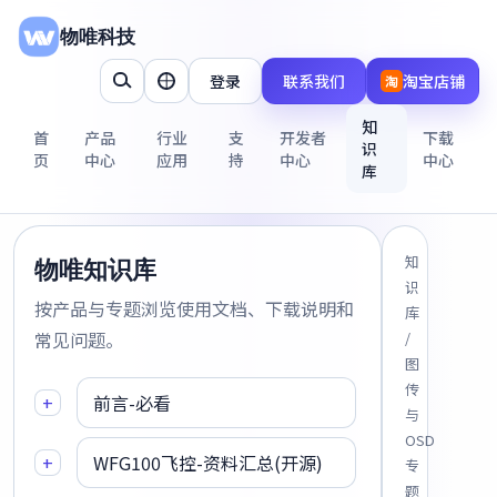
物唯科技
登录
联系我们
淘宝店铺
淘
知
首
产品
行业
支
开发者
下载
识
页
中心
应用
持
中心
中心
库
知
物唯知识库
识
按产品与专题浏览使用文档、下载说明和
库
常见问题。
/
图
传
+
前言-必看
与
OSD
+
WFG100飞控-资料汇总(开源)
专
题