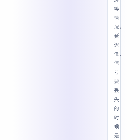
等
情
况，
延
迟
低，
信
号
要
丢
失
的
时
候
是