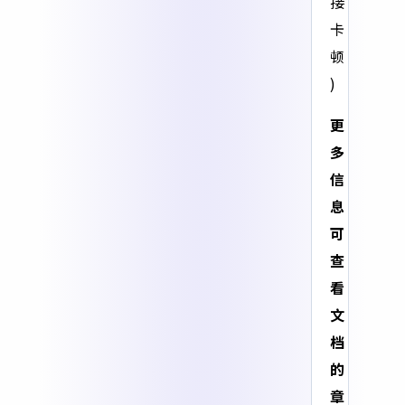
接
卡
顿
)
更
多
信
息
可
查
看
文
档
的
章