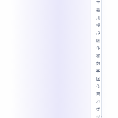
主
要
用
模
拟
图
传
和
数
字
图
传
两
种
类
型：