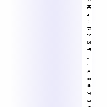
案
2
：
数
字
图
传
。
(
画
面
非
常
高