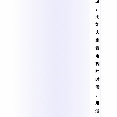
见
，
比
如
大
家
看
电
视
的
时
候
，
用
遥