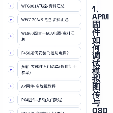
+
WFG001A飞控-资料汇总
1、
APM
+
WFG120A/B飞控-资料汇总
固
件
WE860四合一60A电调-资料汇
+
如
总
何
+
F450如何安装飞控与电调？
调
试
多轴-零部件入门清单(仅供新手
+
模
参考）
拟
图
+
AP固件-多旋翼教程
传
+
PX4固件-多轴入门教程
与
OSD