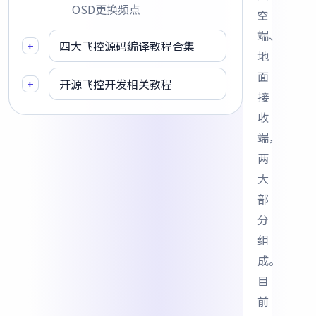
OSD更换频点
空
端、
+
四大飞控源码编译教程合集
地
面
+
开源飞控开发相关教程
接
收
端，
两
大
部
分
组
成。
目
前