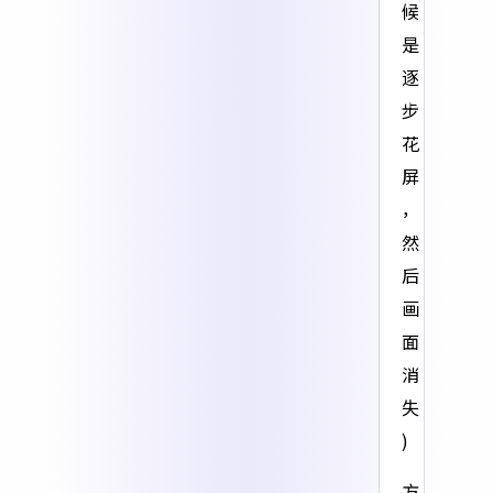
候
是
逐
步
花
屏
，
然
后
画
面
消
失
)
方