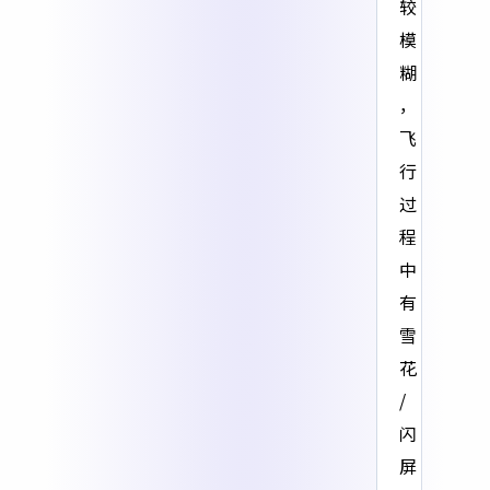
较
模
糊
，
飞
行
过
程
中
有
雪
花
/
闪
屏