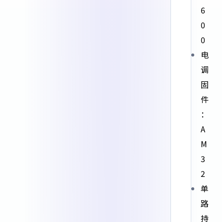
6
0
0
电
调
固
件
：
A
M
3
2
单
路
持