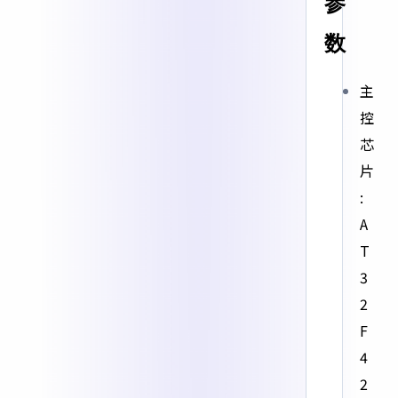
参
数
主
控
芯
片
:
A
T
3
2
F
4
2