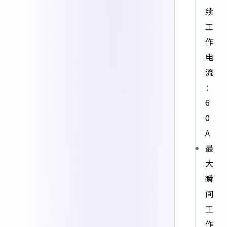
续
工
作
电
流
：
6
0
A
最
大
瞬
间
工
作