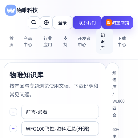
物唯科技
登录
联系我们
淘宝店铺
淘
知
首
产品
行业
支
开发者
下载
识
页
中心
应用
持
中心
中心
库
知
物唯知识库
识
按产品与专题浏览使用文档、下载说明和
库
常见问题。
/
WE860
四
+
前言-必看
合
一
+
WFG100飞控-资料汇总(开源)
60A
电