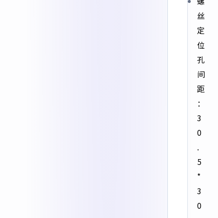
螺
丝
定
位
孔
间
距
：
3
0
.
5
*
3
0