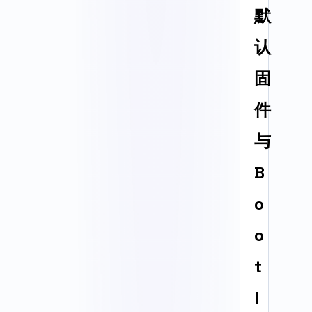
默
认
固
件
与
B
o
o
t
l