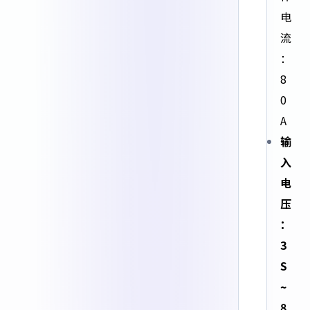
电
流
：
8
0
A
输
入
电
压
：
3
S
~
8