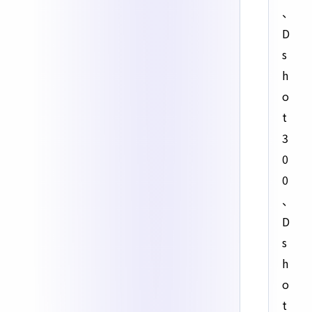
、
D
s
h
o
t
3
0
0
、
D
s
h
o
t