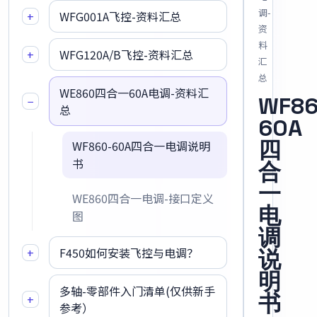
调-
+
WFG001A飞控-资料汇总
资
料
+
WFG120A/B飞控-资料汇总
汇
总
WE860四合一60A电调-资料汇
WF86
−
总
60A
四
WF860-60A四合一电调说明
书
合
一
WE860四合一电调-接口定义
电
图
调
+
F450如何安装飞控与电调？
说
明
多轴-零部件入门清单(仅供新手
书
+
参考）