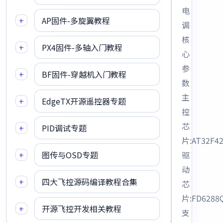
电
+
AP固件-多旋翼教程
调
核
+
PX4固件-多轴入门教程
心
参
+
BF固件-穿越机入门教程
数
主
+
EdgeTX开源遥控器专题
控
芯
+
PID调试专题
片:AT32F4
+
图传与OSD专题
驱
动
+
四大飞控源码编译教程合集
芯
片:FD6288
+
开源飞控开发相关教程
支