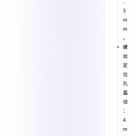
.
5
m
m
。
螺
丝
定
位
孔
直
径
：
4
m