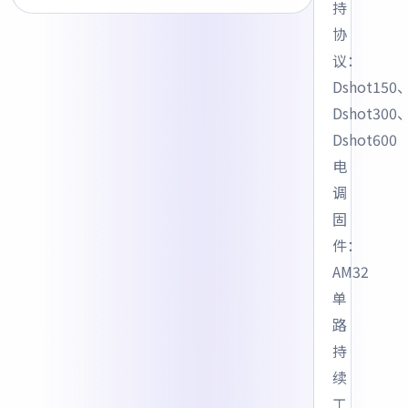
持
协
议：
Dshot150
Dshot300
Dshot600
电
调
固
件：
AM32
单
路
持
续
工