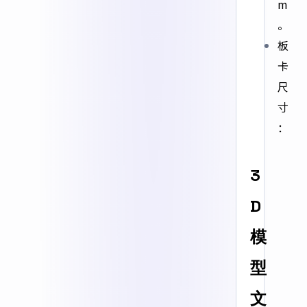
m
。
板
卡
尺
寸
：
3
D
模
型
文