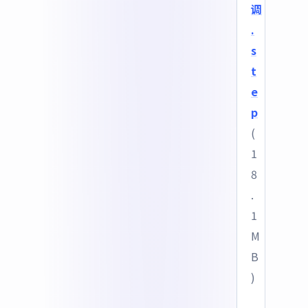
调
.
s
t
e
p
(
1
8
.
1
M
B
)