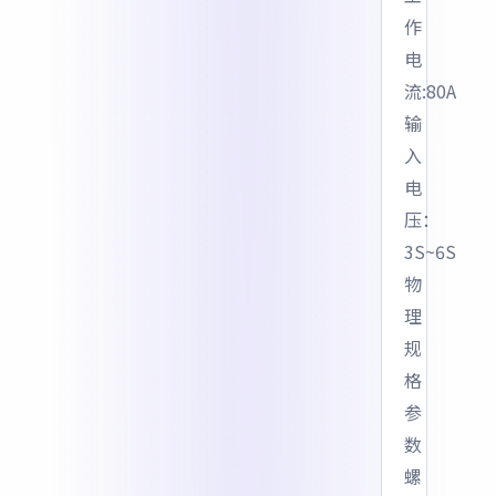
作
电
流:80A
输
入
电
压：
3S~6S
物
理
规
格
参
数
螺