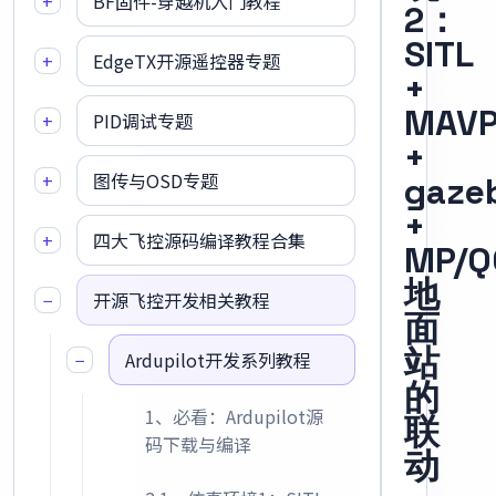
+
BF固件-穿越机入门教程
2：
SITL
+
EdgeTX开源遥控器专题
+
MAVP
+
PID调试专题
+
+
图传与OSD专题
gaze
+
+
四大飞控源码编译教程合集
MP/Q
地
−
开源飞控开发相关教程
面
站
−
Ardupilot开发系列教程
的
1、必看：Ardupilot源
联
码下载与编译
动