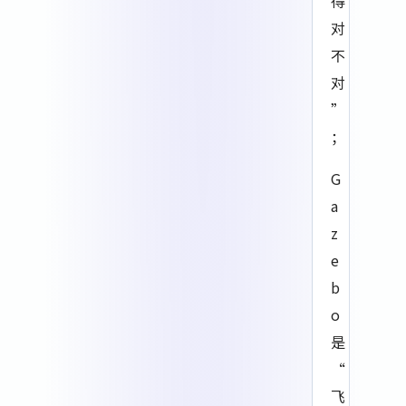
得
对
不
对
”
；
G
a
z
e
b
o
是
“
飞