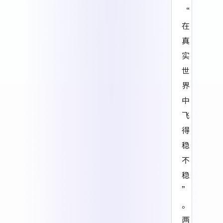
“
在
真
实
世
界
中
飞
得
稳
不
稳
”
。
两