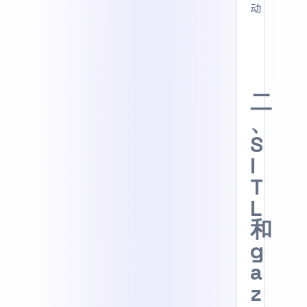
动
二
、
S
I
T
L
和
g
a
z