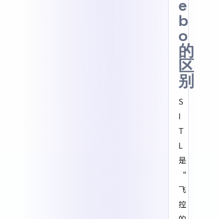
e
b
o
的
区
别
S
I
T
L
是
“
飞
控
的