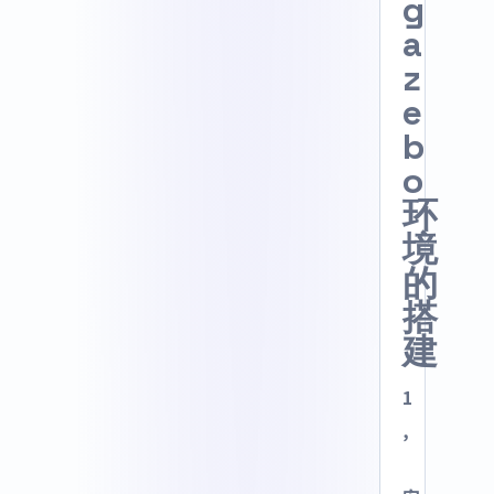
g
a
z
e
b
o
环
境
的
搭
建
1
,