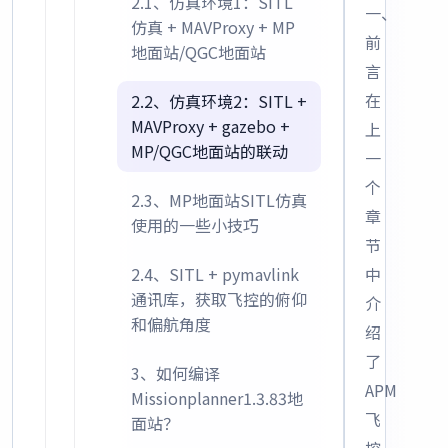
2.1、仿真环境1：SITL
一、
仿真 + MAVProxy + MP
前
地面站/QGC地面站
言
在
2.2、仿真环境2：SITL +
MAVProxy + gazebo +
上
MP/QGC地面站的联动
一
个
2.3、MP地面站SITL仿真
章
使用的一些小技巧
节
2.4、SITL + pymavlink
中
通讯库，获取飞控的俯仰
介
和偏航角度
绍
了
3、如何编译
APM
Missionplanner1.3.83地
飞
面站？