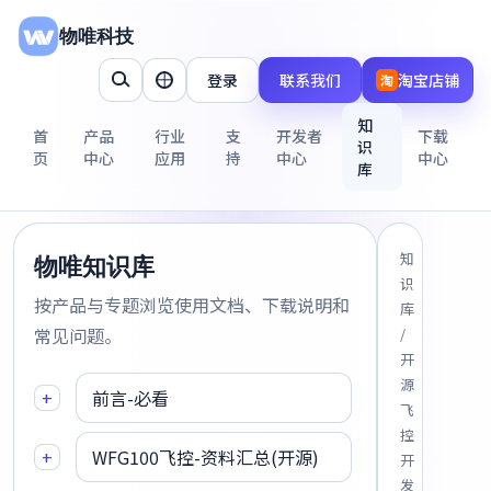
物唯科技
登录
联系我们
淘宝店铺
淘
知
首
产品
行业
支
开发者
下载
识
页
中心
应用
持
中心
中心
库
知
物唯知识库
识
按产品与专题浏览使用文档、下载说明和
库
常见问题。
/
开
源
+
前言-必看
飞
控
+
WFG100飞控-资料汇总(开源)
开
发