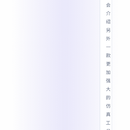
会
介
绍
另
外
一
款
更
加
强
大
的
仿
真
工