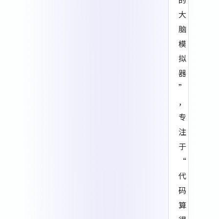
大
脑
模
拟
器
”
，
专
注
于
“
代
码
算