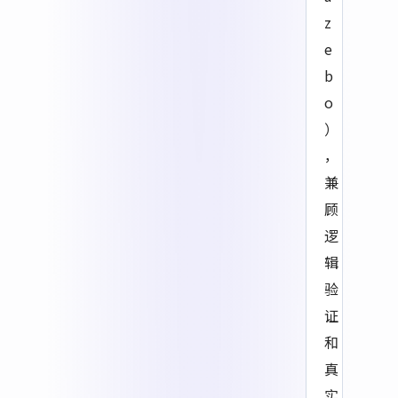
z
e
b
o
）
，
兼
顾
逻
辑
验
证
和
真
实