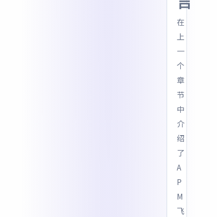
言
在
上
一
个
章
节
中
介
绍
了
A
P
M
飞