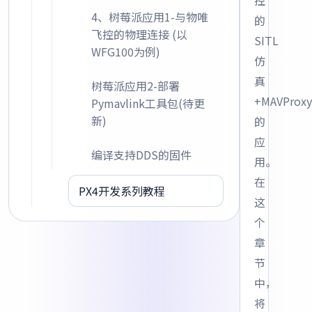
控
4、树莓派应用1-与物唯
的
飞控的物理连接 (以
SITL
WFG100为例)
仿
真
树莓派应用2-部署
+MAVProxy
Pymavlink工具包(待更
新)
的
应
编译支持DDS的固件
用。
在
PX4开发系列教程
这
个
章
节
中，
将