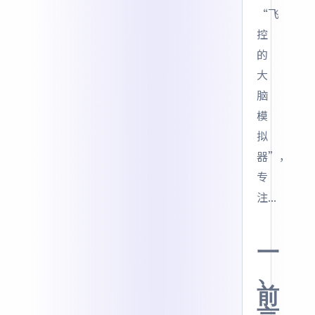
“飞
控
的
大
脑
模
拟
器”，
专
注...
一
、
前