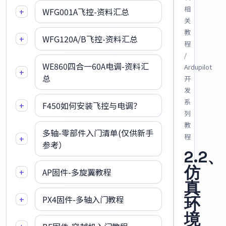
相
+
WFG001A飞控-资料汇总
关
教
+
WFG120A/B飞控-资料汇总
程
/
WE860四合一60A电调-资料汇
Ardupilot
+
总
开
发
系
+
F450如何安装飞控与电调？
列
教
多轴-零部件入门清单(仅供新手
程
+
参考）
2.2、
仿
+
AP固件-多旋翼教程
真
+
PX4固件-多轴入门教程
环
境