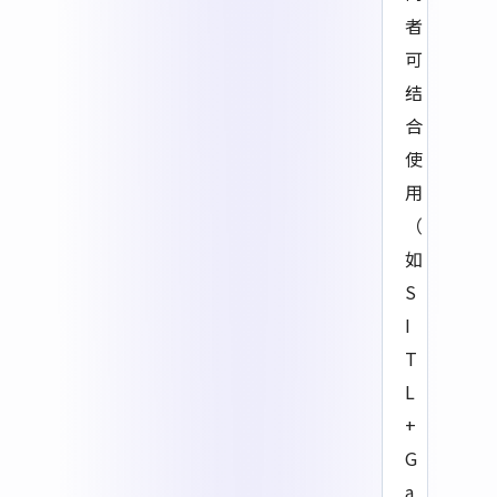
者
可
结
合
使
用
（
如
S
I
T
L
+
G
a