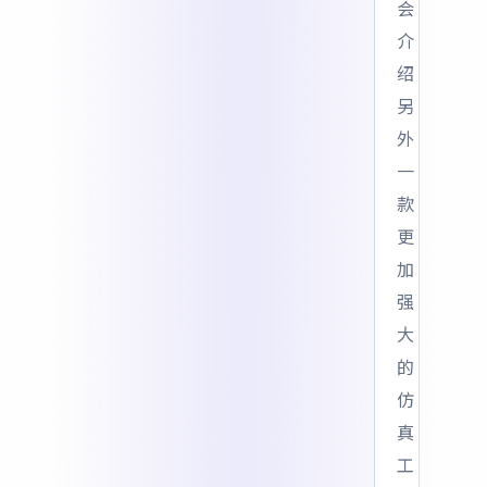
会
介
绍
另
外
一
款
更
加
强
大
的
仿
真
工