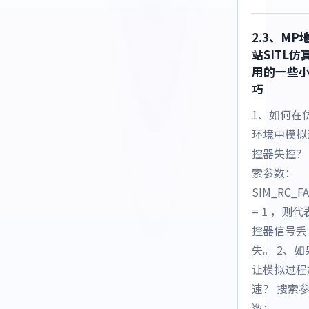
2.3、MP
站SITL仿
用的一些
巧
1、如何在
环境中模拟
控器失控？
索参数：
SIM_RC_FA
= 1 ，则
控器信号丢
失。 2、如
让模拟过程
速？ 搜索
数：