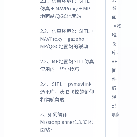
2.1、仿真环境1：SITL
参
仿真 + MAVProxy + MP
地面站/QGC地面站
阅
《物
2.2、仿真环境2：SITL +
唯
MAVProxy + gazebo +
仓
MP/QGC地面站的联动
库-
2.3、MP地面站SITL仿真
AP
使用的一些小技巧
固
件
2.4、SITL + pymavlink
编
通讯库，获取飞控的俯仰
译
和偏航角度
说
3、如何编译
明》
Missionplanner1.3.83地
面站？