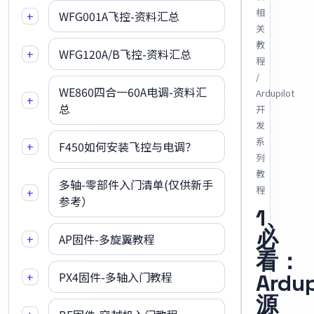
相
+
WFG001A飞控-资料汇总
关
教
+
WFG120A/B飞控-资料汇总
程
/
WE860四合一60A电调-资料汇
Ardupilot
+
总
开
发
系
+
F450如何安装飞控与电调？
列
教
多轴-零部件入门清单(仅供新手
程
+
参考）
1、
必
+
AP固件-多旋翼教程
看：
+
PX4固件-多轴入门教程
Ardup
源