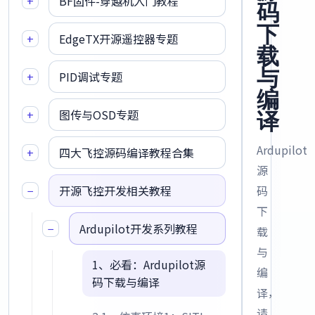
+
BF固件-穿越机入门教程
码
下
+
EdgeTX开源遥控器专题
载
与
+
PID调试专题
编
+
图传与OSD专题
译
Ardupilot
+
四大飞控源码编译教程合集
源
−
开源飞控开发相关教程
码
下
−
Ardupilot开发系列教程
载
与
1、必看：Ardupilot源
编
码下载与编译
译，
请