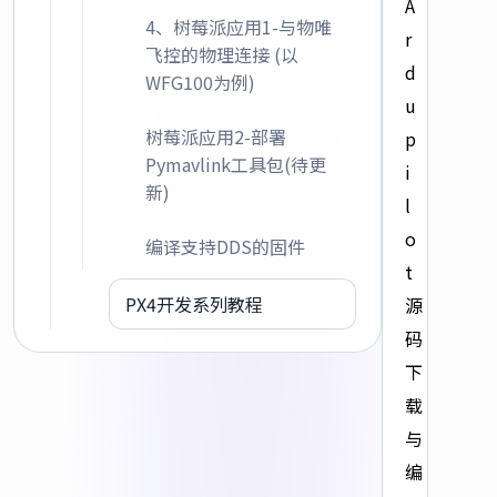
A
4、树莓派应用1-与物唯
r
飞控的物理连接 (以
d
WFG100为例)
u
树莓派应用2-部署
p
Pymavlink工具包(待更
i
新)
l
o
编译支持DDS的固件
t
PX4开发系列教程
源
码
下
载
与
编