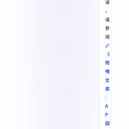
译
，
请
参
阅
《
物
唯
仓
库
-
A
P
固