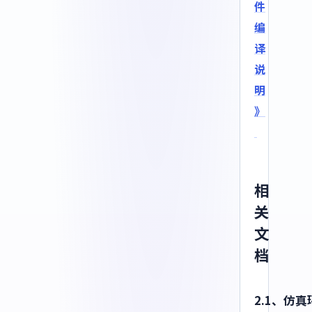
件
编
译
说
明
》
相
关
文
档
2.1、仿真