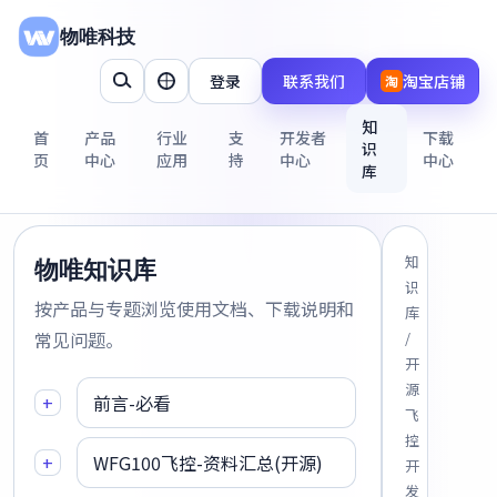
物唯科技
登录
联系我们
淘宝店铺
淘
知
首
产品
行业
支
开发者
下载
识
页
中心
应用
持
中心
中心
库
知
物唯知识库
识
按产品与专题浏览使用文档、下载说明和
库
常见问题。
/
开
源
+
前言-必看
飞
控
+
WFG100飞控-资料汇总(开源)
开
发