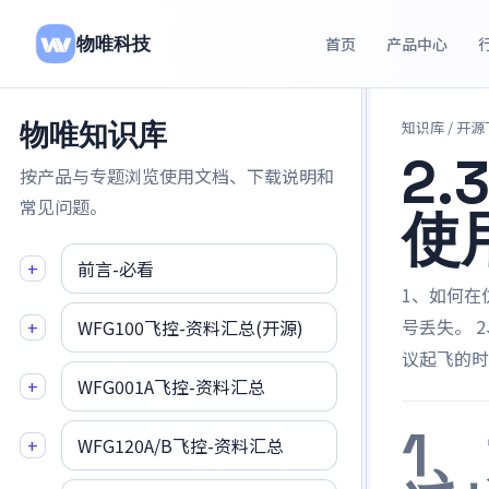
物唯科技
首页
产品中心
物唯知识库
知识库
/ 开
2.
按产品与专题浏览使用文档、下载说明和
常见问题。
使
+
前言-必看
1、如何在仿
号丢失。 2
+
WFG100飞控-资料汇总(开源)
议起飞的时
+
WFG001A飞控-资料汇总
1
+
WFG120A/B飞控-资料汇总