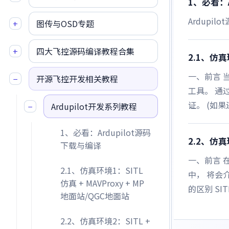
1、必看：A
Ardupi
+
图传与OSD专题
+
四大飞控源码编译教程合集
2.1、仿真
一、前言 
−
开源飞控开发相关教程
工具。 通
证。 (如果
−
Ardupilot开发系列教程
1、必看：Ardupilot源码
2.2、仿真环
下载与编译
一、前言 在
2.1、仿真环境1：SITL
中， 将会介
仿真 + MAVProxy + MP
的区别 SI
地面站/QGC地面站
2.2、仿真环境2：SITL +