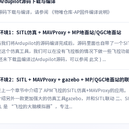
rdupilot源码下载与编译
lot源码下载与编译，请参阅 《物唯仓库-AP固件编译说明》
环境1：SITL仿真 + MAVProxy + MP地面站/QGC地面站
当我们将Ardupilot的源码编译完成后，源码里面也自带了一个S
过这个仿真工具，我们可以在没有飞控板的情况下做一些飞控功
还未下载且编译过Ardupilot源码，可以参阅 此文 ) ...
境2：SITL + MAVProxy + gazebo + MP/QGC地面站的
上一个章节中介绍了 APM飞控的SITL仿真+MAVProxy的应用
绍另外一款更加强大的仿真工具gazebo，并和SITL联动 二、SIT
TL 是 “飞控的大脑模拟器”，专注...