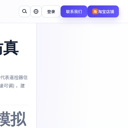
登录
联系我们
淘宝店铺
淘
仿真
，则代表遥控器信
倍速可调) ，建
模拟