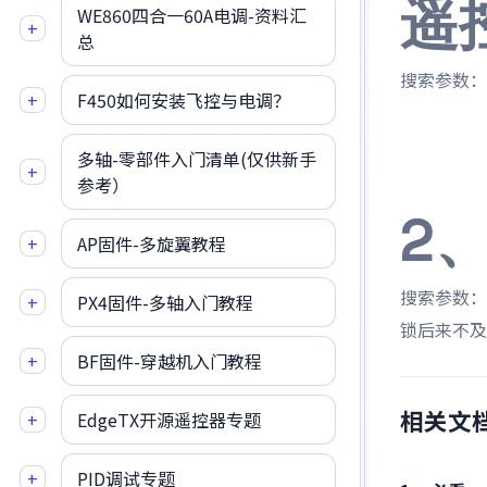
遥
WE860四合一60A电调-资料汇
+
总
搜索参数：
+
F450如何安装飞控与电调？
多轴-零部件入门清单(仅供新手
+
参考）
2
+
AP固件-多旋翼教程
搜索参数：
+
PX4固件-多轴入门教程
锁后来不及
+
BF固件-穿越机入门教程
相关文
+
EdgeTX开源遥控器专题
+
PID调试专题