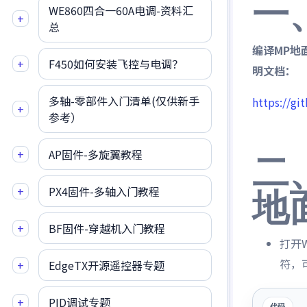
一
WE860四合一60A电调-资料汇
+
总
编译MP地
+
F450如何安装飞控与电调？
明文档：
多轴-零部件入门清单(仅供新手
https://g
+
参考）
+
AP固件-多旋翼教程
二、
+
PX4固件-多轴入门教程
地
+
BF固件-穿越机入门教程
打开W
符，
+
EdgeTX开源遥控器专题
+
PID调试专题