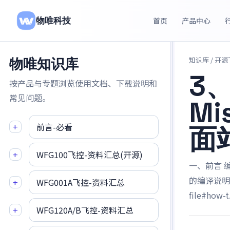
物唯科技
首页
产品中心
知识库
/ 开
物唯知识库
3
按产品与专题浏览使用文档、下载说明和
常见问题。
Mi
+
前言-必看
面
+
WFG100飞控-资料汇总(开源)
一、前言 
的编译说明文档：
+
WFG001A飞控-资料汇总
file#how-t.
+
WFG120A/B飞控-资料汇总