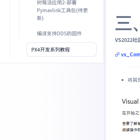
树莓派应用2-部署
Pymavlink工具包(待更
三
新)
编译支持DDS的固件
VS2022
PX4开发系列教程
vs_Com
将其