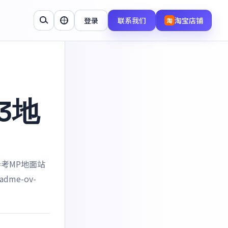
登录
联系我们
淘宝店铺
淘
83地
参考MP地面站
adme-ov-