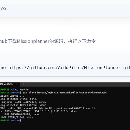
t/e
thub下载Missionplanner的源码，执行以下命令
one https://github.com/ArduPilot/MissionPlanner.gi