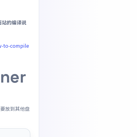
面站的编译说
w-to-compile
ner
如果要放到其他盘