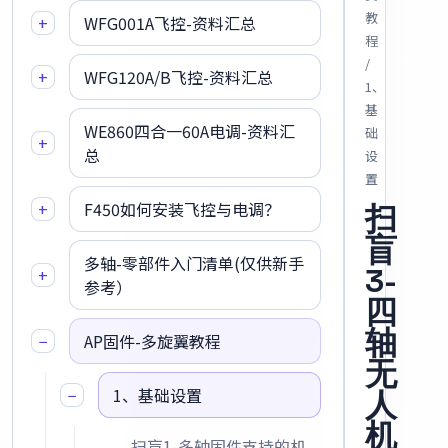
教
+
WFG001A飞控-资料汇总
程
/
+
WFG120A/B飞控-资料汇总
1、
基
WE860四合一60A电调-资料汇
础
+
总
设
置
+
F450如何安装飞控与电调？
扫
盲
多轴-零部件入门清单(仅供新手
3-
+
参考）
四
轴
−
AP固件-多旋翼教程
无
−
1、基础设置
人
机
扫盲1-多轴固件支持的机