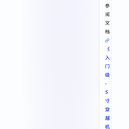
参
阅
文
档
《
入
门
级
-
5
寸
穿
越
机