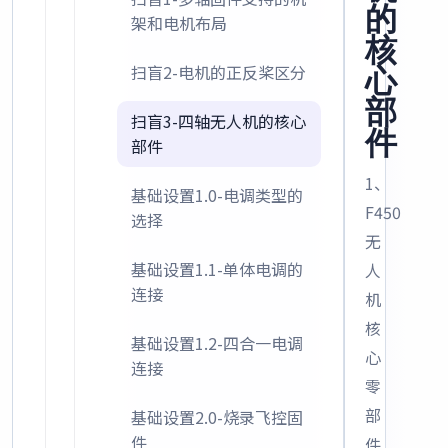
的
架和电机布局
核
扫盲2-电机的正反桨区分
心
部
扫盲3-四轴无人机的核心
件
部件
1、
基础设置1.0-电调类型的
F450
选择
无
基础设置1.1-单体电调的
人
连接
机
核
基础设置1.2-四合一电调
心
连接
零
部
基础设置2.0-烧录飞控固
件
件