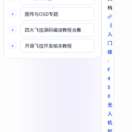
档
+
图传与OSD专题
《
+
四大飞控源码编译教程合集
入
门
+
开源飞控开发相关教程
级
-
F
4
5
0
无
人
机
配