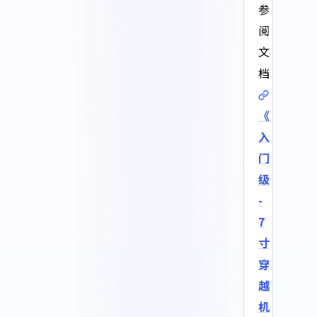
参
阅
文
档
《
入
门
级
-
7
寸
穿
越
机