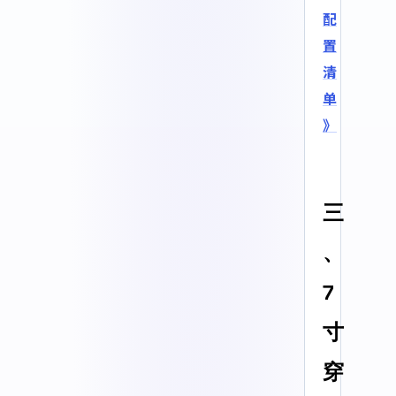
配
置
清
单
》
三
、
7
寸
穿