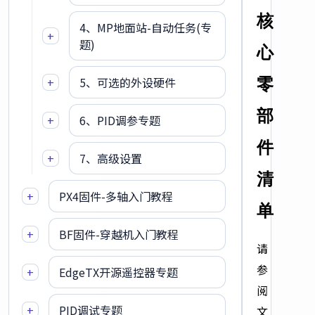
核
4、MP地面站-自动任务(专
+
题)
心
零
+
5、可选的外设硬件
部
+
6、PID调参专题
件
+
7、高级设置
清
+
PX4固件-多轴入门教程
单
+
BF固件-穿越机入门教程
请
参
+
EdgeTX开源遥控器专题
阅
+
PID调试专题
文