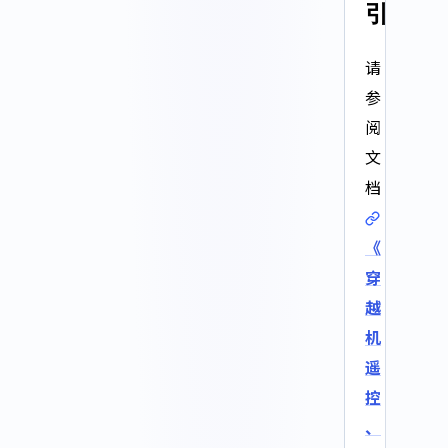
引
请
参
阅
文
档
《
穿
越
机
遥
控
、