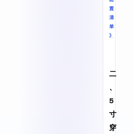
置
清
单
》
二
、
5
寸
穿