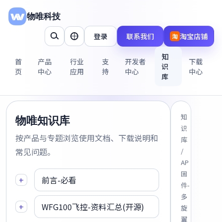
物唯科技
登录
联系我们
淘宝店铺
淘
知
首
产品
行业
支
开发者
下载
识
页
中心
应用
持
中心
中心
库
知
物唯知识库
识
按产品与专题浏览使用文档、下载说明和
库
常见问题。
/
AP
固
+
前言-必看
件-
多
+
WFG100飞控-资料汇总(开源)
旋
翼