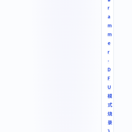
r
a
m
m
e
r
-
D
F
U
模
式
烧
录
》