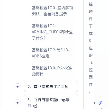
控
基础设置17.0 -室内解锁
硬
调试、查看消息提示
件
基础设置17.1-
下
ARMING_CHECK都检查
载
了什么？
对
应
基础设置17.2-硬件ID、
的
ADBS查看
飞
基础设置18.0-户外校准
控
指南针
固
件
+
2、首飞设置与注意事项
。
3、飞行日志专题(Log与
+
Tlog)