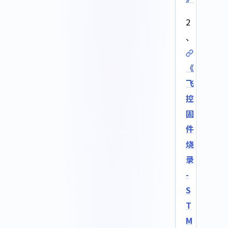
2
、
《
飞
控
固
件
烧
录
-
S
T
M