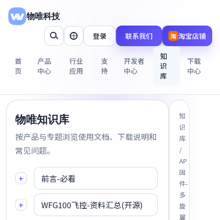
物唯科技
登录
联系我们
淘宝店铺
淘
知
首
产品
行业
支
开发者
下载
识
页
中心
应用
持
中心
中心
库
知
物唯知识库
识
按产品与专题浏览使用文档、下载说明和
库
常见问题。
/
AP
固
+
前言-必看
件-
多
+
WFG100飞控-资料汇总(开源)
旋
翼