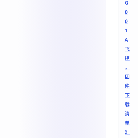
G
0
0
1
A
飞
控
，
固
件
下
载
清
单
》