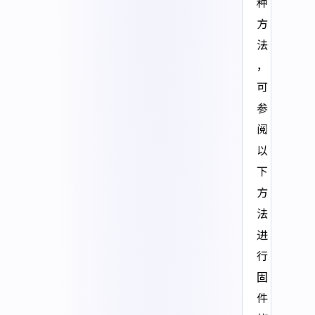
种
方
法
，
可
参
阅
以
下
方
法
进
行
固
件