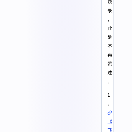
烧
录
，
此
处
不
再
赘
述
。
1
、
《
飞