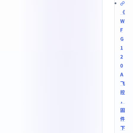
《
W
F
G
1
2
0
A
飞
控
，
固
件
下