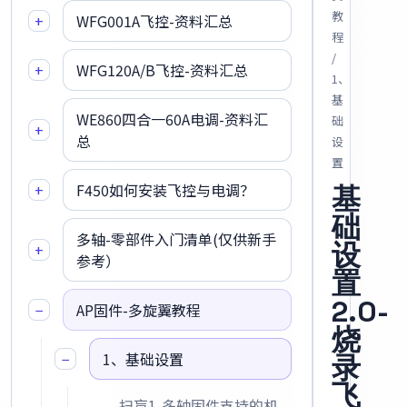
教
+
WFG001A飞控-资料汇总
程
/
+
WFG120A/B飞控-资料汇总
1、
基
WE860四合一60A电调-资料汇
础
+
总
设
置
+
F450如何安装飞控与电调？
基
础
多轴-零部件入门清单(仅供新手
设
+
参考）
置
2.0-
−
AP固件-多旋翼教程
烧
−
1、基础设置
录
飞
扫盲1-多轴固件支持的机