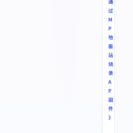
通
过
M
P
地
面
站
烧
录
A
P
固
件
》