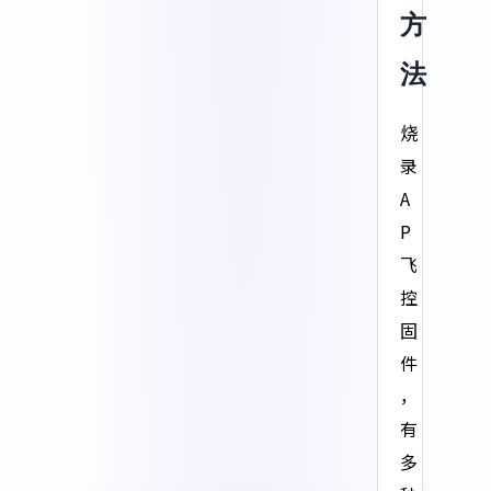
方
法
烧
录
A
P
飞
控
固
件
，
有
多