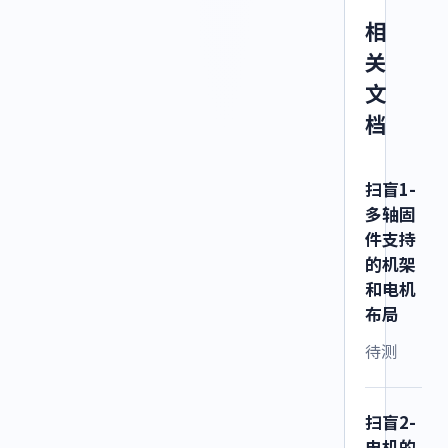
相
关
文
档
扫盲1-
多轴固
件支持
的机架
和电机
布局
待测
扫盲2-
电机的