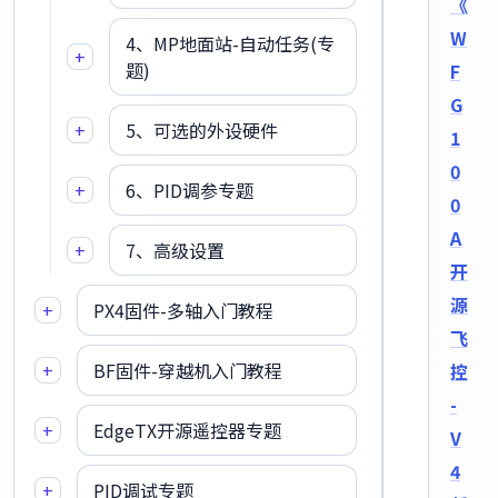
《
W
4、MP地面站-自动任务(专
+
题)
F
G
+
5、可选的外设硬件
1
0
+
6、PID调参专题
0
A
+
7、高级设置
开
源
+
PX4固件-多轴入门教程
飞
+
BF固件-穿越机入门教程
控
-
+
EdgeTX开源遥控器专题
V
4
+
PID调试专题