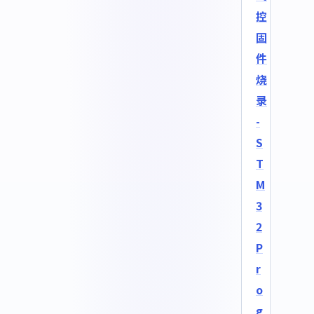
控
固
件
烧
录
-
S
T
M
3
2
P
r
o
g