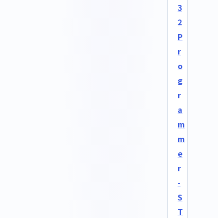
3
2
P
r
o
g
r
a
m
m
e
r
-
S
T