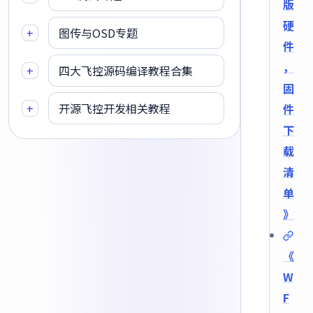
版
硬
+
图传与OSD专题
件
，
+
四大飞控源码编译教程合集
固
+
开源飞控开发相关教程
件
下
载
清
单
》
《
W
F