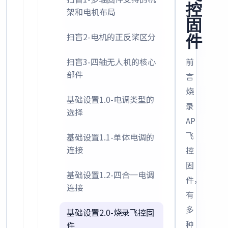
控
架和电机布局
固
扫盲2-电机的正反桨区分
件
扫盲3-四轴无人机的核心
前
部件
言
烧
基础设置1.0-电调类型的
录
选择
AP
飞
基础设置1.1-单体电调的
连接
控
固
基础设置1.2-四合一电调
件，
连接
有
多
基础设置2.0-烧录飞控固
种
件