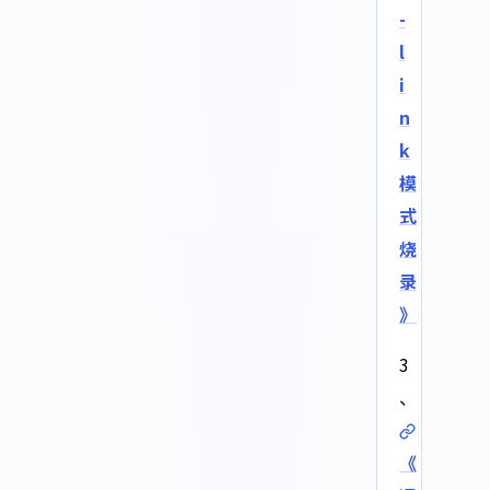
-
l
i
n
k
模
式
烧
录
》
3
、
《