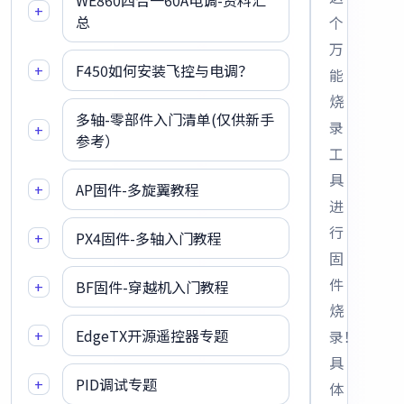
WE860四合一60A电调-资料汇
+
总
个
万
+
F450如何安装飞控与电调？
能
烧
多轴-零部件入门清单(仅供新手
录
+
参考）
工
具
+
AP固件-多旋翼教程
进
行
+
PX4固件-多轴入门教程
固
件
+
BF固件-穿越机入门教程
烧
+
EdgeTX开源遥控器专题
录！
具
+
PID调试专题
体