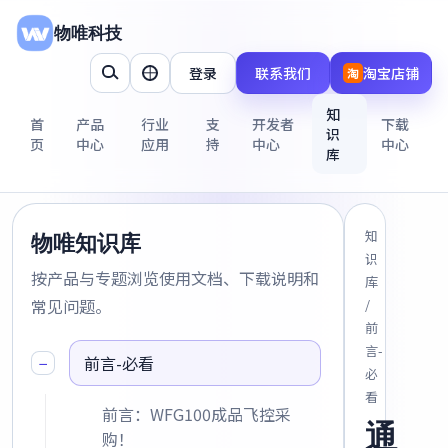
物唯科技
登录
联系我们
淘宝店铺
淘
知
首
产品
行业
支
开发者
下载
识
页
中心
应用
持
中心
中心
库
知
物唯知识库
识
按产品与专题浏览使用文档、下载说明和
库
常见问题。
/
前
言-
−
前言-必看
必
看
前言：WFG100成品飞控采
通
购！