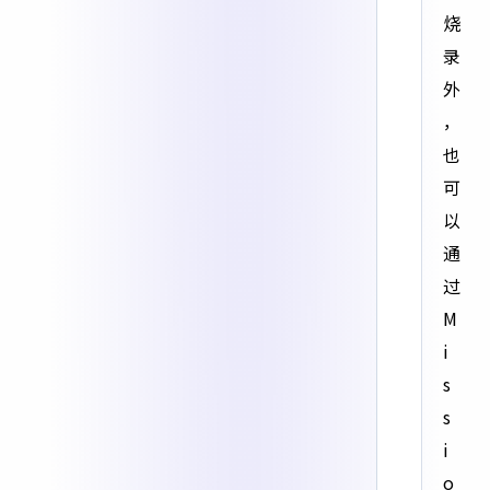
烧
录
外
，
也
可
以
通
过
M
i
s
s
i
o