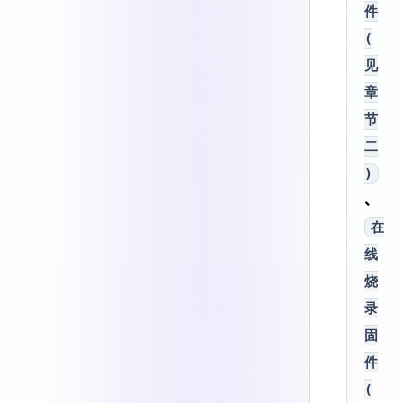
件
(
见
章
节
二
)
、
在
线
烧
录
固
件
(