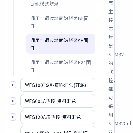
有
Link模式烧录
主
通用：通过地面站烧录BF固
控
件
芯
片
通用：通过地面站烧录AP固
是
件
STM32
通用：通过地面站烧录PX4固
的
件
飞
控，
+
WFG100飞控-资料汇总(开源)
都
可
+
WFG001A飞控-资料汇总
采
用
+
WFG120A/B飞控-资料汇总
STM32Cub
这