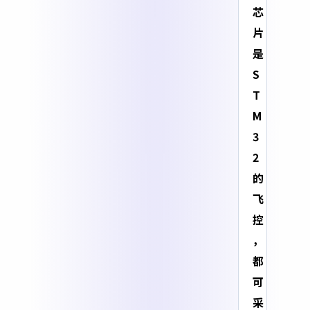
芯
片
是
S
T
M
3
2
的
飞
控
，
都
可
采