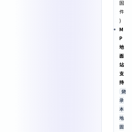
固
件
)
M
P
地
面
站
支
持
烧
录
本
地
固