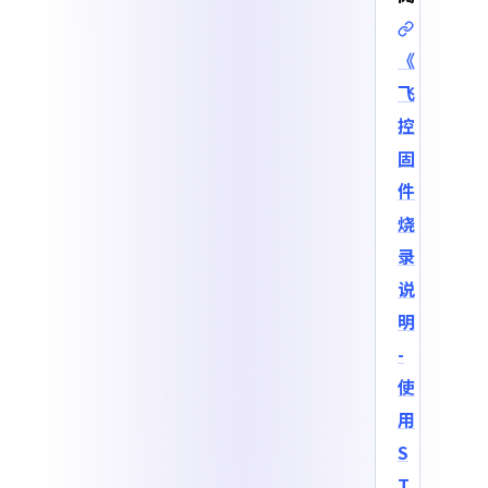
《
飞
控
固
件
烧
录
说
明
-
使
用
S
T