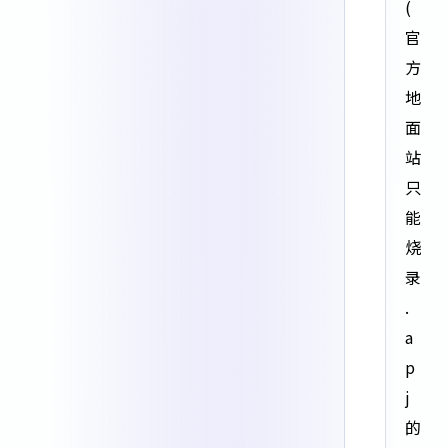
(
官
方
地
面
站
只
能
烧
录
.
a
p
j
的