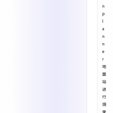
n
p
l
a
n
n
e
r
地
面
站
进
行
烧
录