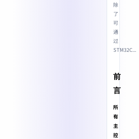
除
了
可
通
过
STM32C...
前
言
所
有
主
控