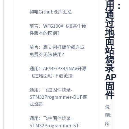
用：
物唯Github仓库汇总
通
过
前言：WFG100A飞控各个硬
地
件版本的区别？
面
前言：嘉立创打板价飙升或
站
免费券无法使用？
烧
录
通用：AP/BF/PX4/INAV开源
AP
飞控地面站-下载链接
固
通用：飞控固件烧录-
件
STM32Programmer-DUF模
式烧录
说
明：
通用：飞控固件烧录-
所
STM32Programmer-ST-