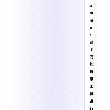
a
m
m
e
r
这
个
万
能
烧
录
工
具
进
行