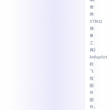
使
用
STM32
烧
录
工
具》
Ardupilot
的
飞
控
固
件
固
件，