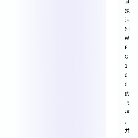
直
接
识
别
W
F
G
1
0
0
的
飞
控
，
并