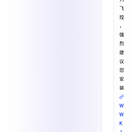
飞
控
，
强
烈
建
议
您
安
装
W
W
K
J