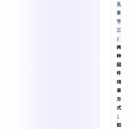
见
章
节
三
)
两
种
固
件
烧
录
方
式
；
如