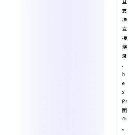
且
支
持
直
接
烧
录
.
h
e
x
的
固
件
。