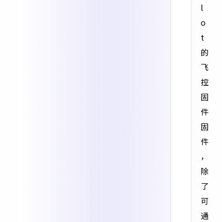
l
o
t
的
飞
控
固
件
固
件
，
除
了
可
通