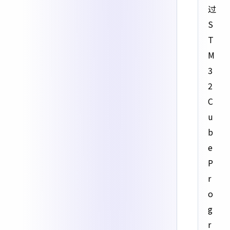
过
S
T
M
3
2
C
u
b
e
P
r
o
g
r