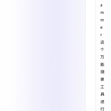
a
m
m
e
r
这
个
万
能
烧
录
工
具
进
行