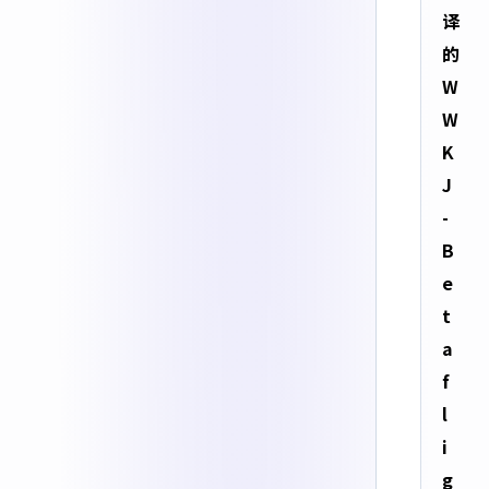
译
的
W
W
K
J
-
B
e
t
a
f
l
i
g