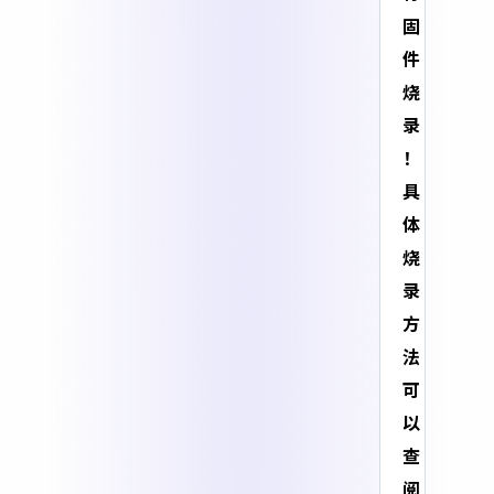
固
件
烧
录
！
具
体
烧
录
方
法
可
以
查
阅