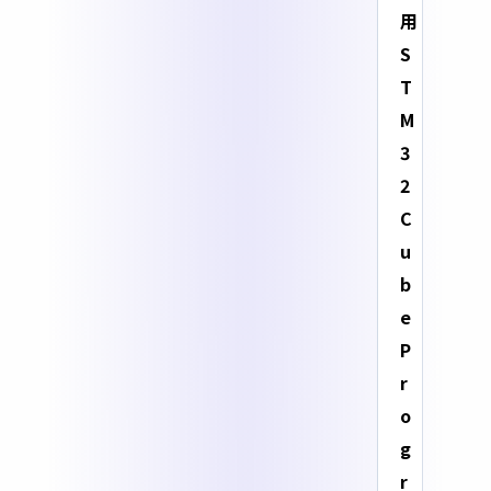
用
S
T
M
3
2
C
u
b
e
P
r
o
g
r