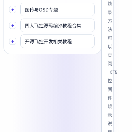
烧
+
图传与OSD专题
录
方
+
四大飞控源码编译教程合集
法
可
+
开源飞控开发相关教程
以
查
阅
《飞
控
固
件
烧
录
说
明-