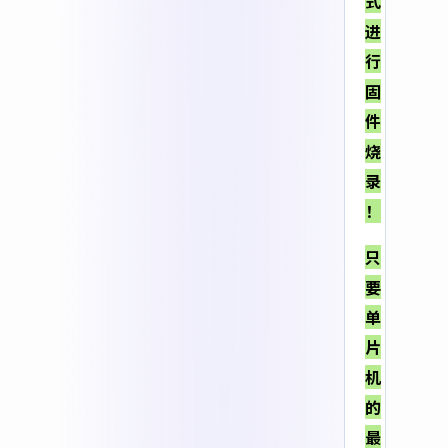
式
进
行
固
件
烧
录
！
只
要
单
片
机
的
最