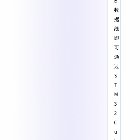
B
数
据
线
即
可
通
过
S
T
M
3
2
C
u