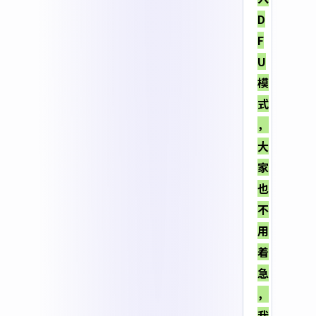
D
F
U
模
式
，
大
家
也
不
用
着
急
，
我