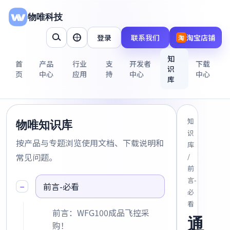
物唯科技
登录
联系我们
淘宝店铺
淘
知
首
产品
行业
支
开发者
下载
识
页
中心
应用
持
中心
中心
库
知
物唯知识库
识
按产品与专题浏览使用文档、下载说明和
库
常见问题。
/
前
言-
−
前言-必看
必
看
前言：WFG100成品飞控采
通
购！