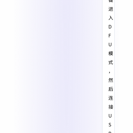
进
入
D
F
U
模
式
，
然
后
连
接
U
S