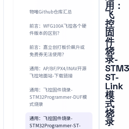
用：
物唯Github仓库汇总
飞
控
前言：WFG100A飞控各个硬
固
件版本的区别？
件
前言：嘉立创打板价飙升或
烧
免费券无法使用？
录-
STM3
通用：AP/BF/PX4/INAV开源
ST-
飞控地面站-下载链接
Link
通用：飞控固件烧录-
模
STM32Programmer-DUF模
式
式烧录
烧
通用：飞控固件烧录-
录
STM32Programmer-ST-