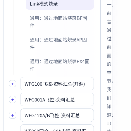
Link模式烧录
一、
前
通用：通过地面站烧录BF固
言
件
通
过
通用：通过地面站烧录AP固
件
前
面
通用：通过地面站烧录PX4固
的
件
章
节，
+
WFG100飞控-资料汇总(开源)
我
们
+
WFG001A飞控-资料汇总
知
道：
+
WFG120A/B飞控-资料汇总
1）