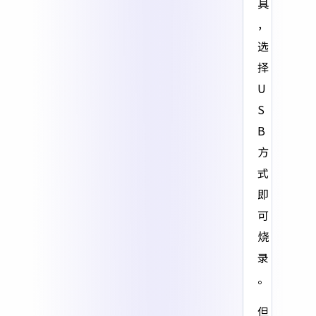
具
，
选
择
U
S
B
方
式
即
可
烧
录
。
但