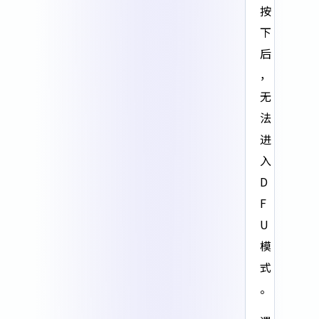
按
下
后
，
无
法
进
入
D
F
U
模
式
。