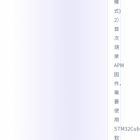
模
式)
2）
首
次
烧
录
APM
固
件，
需
要
使
用
STM32Cub
软