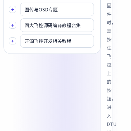
固
+
图传与OSD专题
件
时，
+
四大飞控源码编译教程合集
需
按
+
开源飞控开发相关教程
住
飞
控
上
的
按
钮，
进
入
DTU