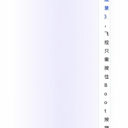
录
》
，
飞
控
只
需
按
住
B
o
o
t
按
键