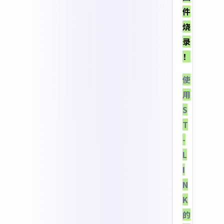
件
烧
录
！
使
用
S
T
-
L
I
N
K
的