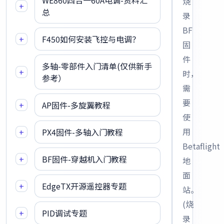
WE860四合一60A电调-资料汇
烧
+
总
录
BF
+
F450如何安装飞控与电调？
固
件
多轴-零部件入门清单(仅供新手
+
时，
参考）
需
要
+
AP固件-多旋翼教程
使
用
+
PX4固件-多轴入门教程
Betaflight
+
BF固件-穿越机入门教程
地
面
+
EdgeTX开源遥控器专题
站。
(烧
+
PID调试专题
录