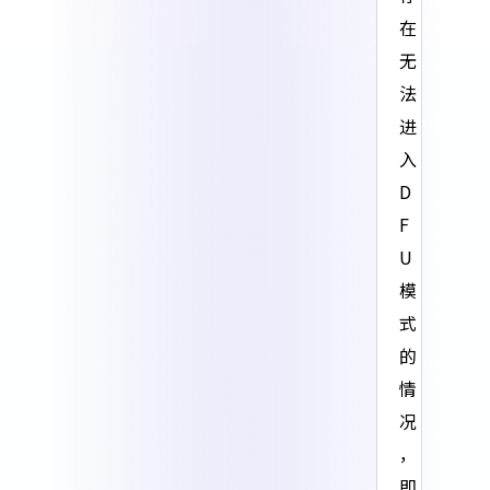
在
无
法
进
入
D
F
U
模
式
的
情
况
，
即