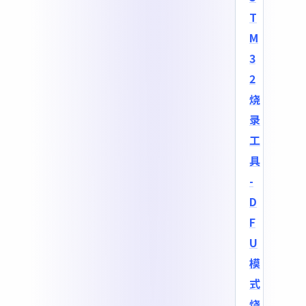
T
M
3
2
烧
录
工
具
-
D
F
U
模
式
烧