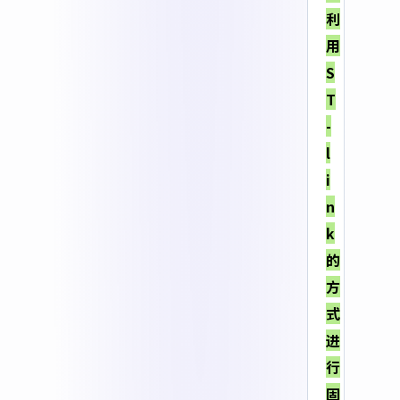
利
用
S
T
-
l
i
n
k
的
方
式
进
行
固