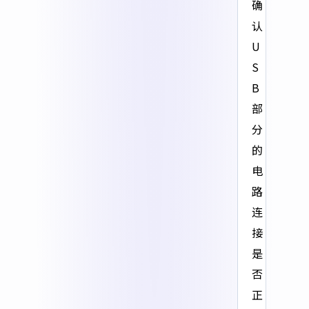
确
认
U
S
B
部
分
的
电
路
连
接
是
否
正