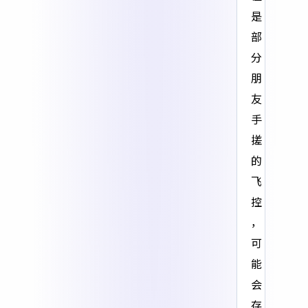
是
部
分
朋
友
手
搓
的
飞
控
，
可
能
会
存