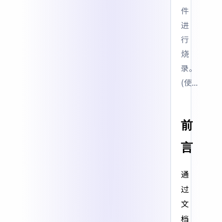
件
进
行
烧
录。
(使...
前
言
通
过
文
档