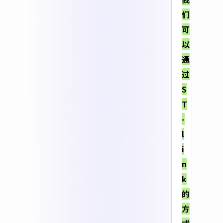
们
可
以
通
过
S
T
-
l
i
n
k
的
方