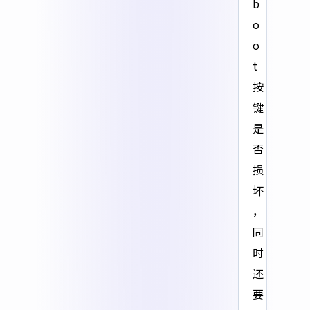
b
o
o
t
按
键
是
否
损
坏
，
同
时
还
要