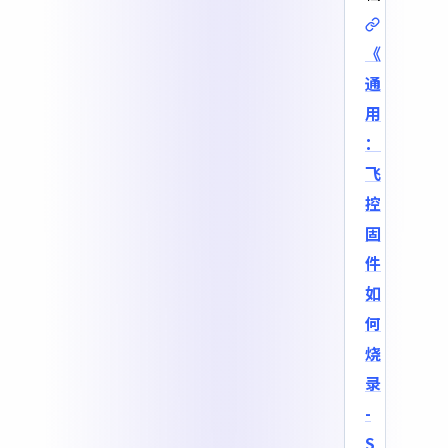
《
通
用
：
飞
控
固
件
如
何
烧
录
-
S