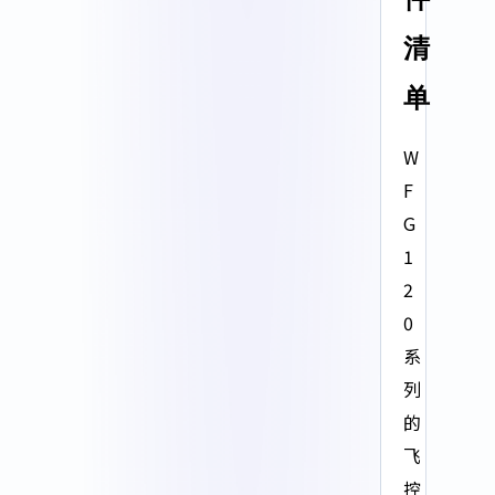
清
单
W
F
G
1
2
0
系
列
的
飞
控