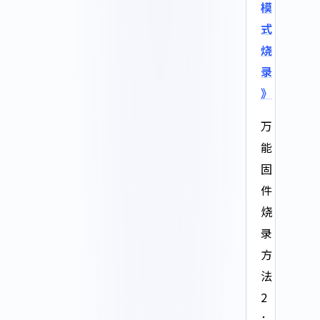
模
式
烧
录
》
万
能
固
件
烧
录
方
法
2
：