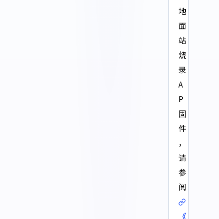
地
面
站
烧
录
A
P
固
件
，
请
参
阅
《