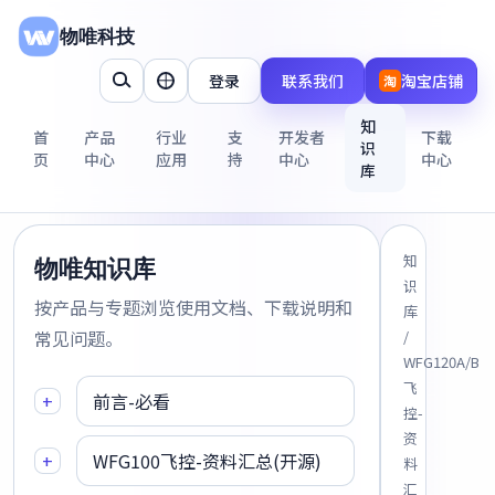
物唯科技
登录
联系我们
淘宝店铺
淘
知
首
产品
行业
支
开发者
下载
识
页
中心
应用
持
中心
中心
库
知
物唯知识库
识
按产品与专题浏览使用文档、下载说明和
库
常见问题。
/
WFG120A/B
飞
+
前言-必看
控-
资
+
WFG100飞控-资料汇总(开源)
料
汇