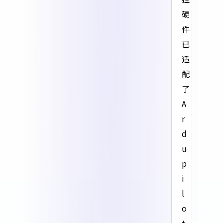
硬
件
已
适
配
了
A
r
d
u
p
i
l
o