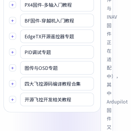
+
PX4固件-多轴入门教程
与
INAV
+
BF固件-穿越机入门教程
固
件
+
EdgeTX开源遥控器专题
正
在
+
PID调试专题
适
配
+
图传与OSD专题
中），
+
四大飞控源码编译教程合集
其
中
+
开源飞控开发相关教程
Ardupilot
固
件
又