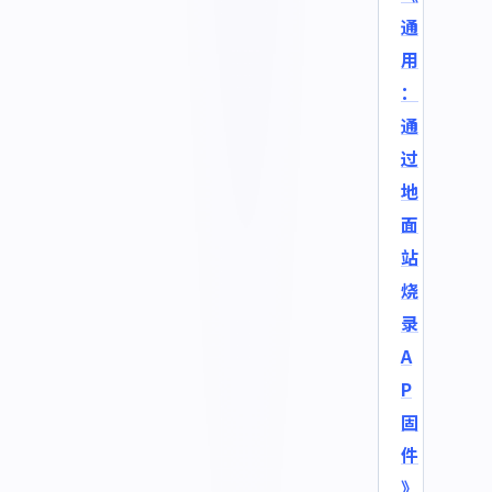
通
用
：
通
过
地
面
站
烧
录
A
P
固
件
》