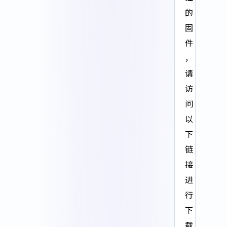
的
固
件
，
请
访
问
以
下
链
接
进
行
下
载