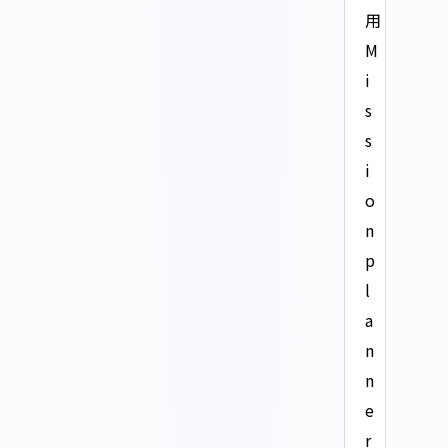
用
M
i
s
s
i
o
n
p
l
a
n
n
e
r