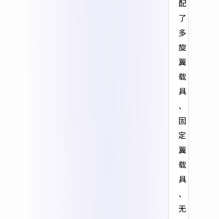
配
了
多
旋
翼
载
具
、
固
定
翼
载
具
、
无