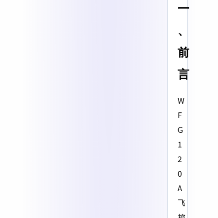
一
、
前
言
W
F
G
1
2
0
A
飞
控