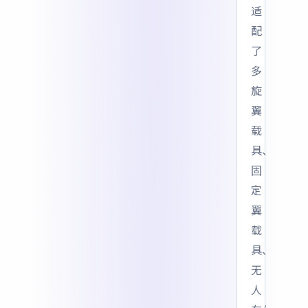
适
配
了
多
旋
翼
载
具、
固
定
翼
载
具、
无
人