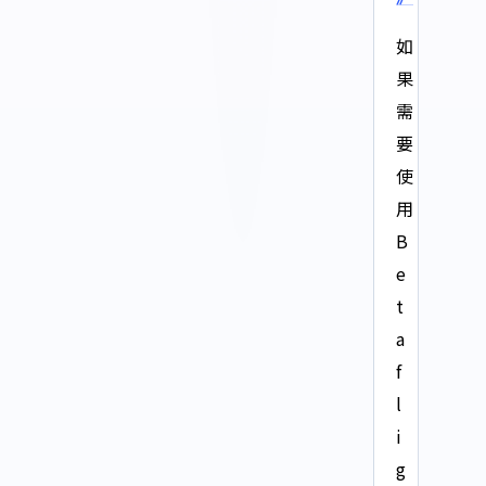
如
果
需
要
使
用
B
e
t
a
f
l
i
g