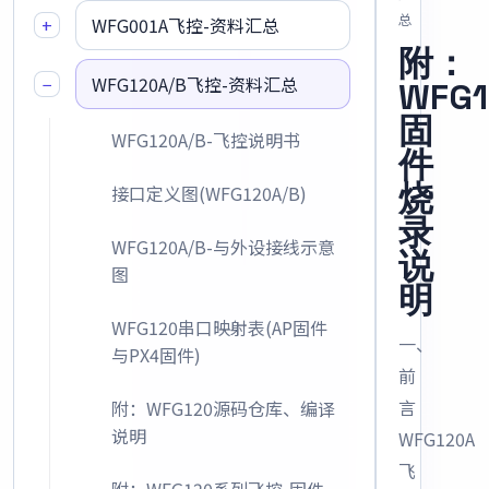
总
+
WFG001A飞控-资料汇总
附：
−
WFG120A/B飞控-资料汇总
WFG1
固
WFG120A/B-飞控说明书
件
烧
接口定义图(WFG120A/B)
录
WFG120A/B-与外设接线示意
说
图
明
WFG120串口映射表(AP固件
一、
与PX4固件)
前
言
附：WFG120源码仓库、编译
说明
WFG120A
飞