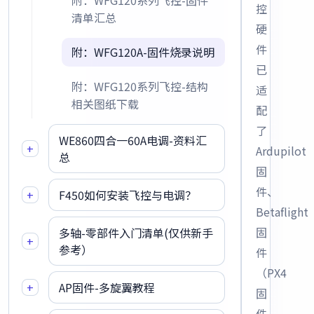
附：WFG120系列飞控-固件
控
清单汇总
硬
件
附：WFG120A-固件烧录说明
已
附：WFG120系列飞控-结构
适
相关图纸下载
配
了
WE860四合一60A电调-资料汇
+
Ardupilot
总
固
件、
+
F450如何安装飞控与电调？
Betaflight
固
多轴-零部件入门清单(仅供新手
+
参考）
件
（PX4
+
AP固件-多旋翼教程
固
件