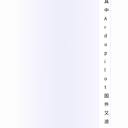
其
中
A
r
d
u
p
i
l
o
t
固
件
又
适