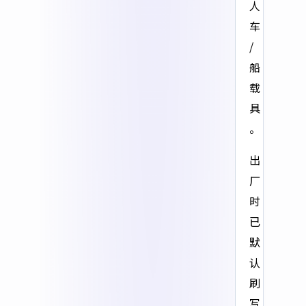
人
车
/
船
载
具
。
出
厂
时
已
默
认
刷
写