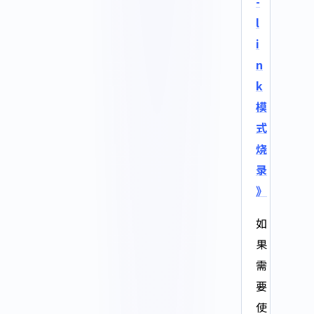
-
l
i
n
k
模
式
烧
录
》
如
果
需
要
使