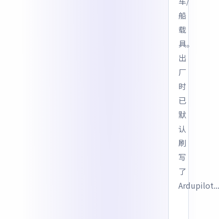
车/
船
载
具。
出
厂
时
已
默
认
刷
写
了
Ardupilot..