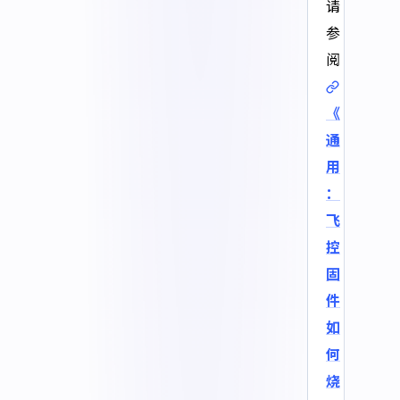
请
参
阅
《
通
用
：
飞
控
固
件
如
何
烧