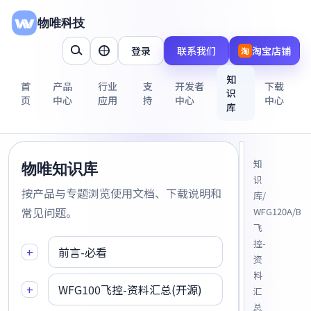
物唯科技
登录
联系我们
淘宝店铺
淘
知
首
产品
行业
支
开发者
下载
识
页
中心
应用
持
中心
中心
库
知
物唯知识库
识
按产品与专题浏览使用文档、下载说明和
库
/
常见问题。
WFG120A/B
飞
控-
+
前言-必看
资
料
+
WFG100飞控-资料汇总(开源)
汇
总