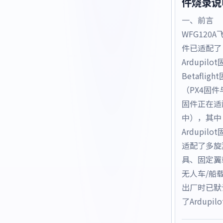
件烧录说
一、前言
WFG120A
件已适配了
Ardupilo
Betafligh
（PX4固件与
固件正在适
中），其中
Ardupilo
适配了多旋
具、固定翼
无人车/船
出厂时已默
了Ardupilot