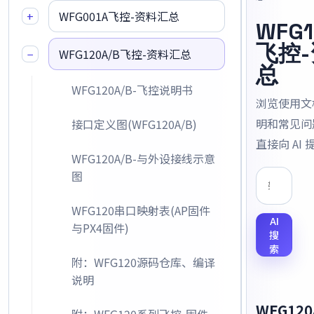
+
WFG001A飞控-资料汇总
WFG1
飞控
−
WFG120A/B飞控-资料汇总
总
WFG120A/B-飞控说明书
浏览使用文
明和常见问
接口定义图(WFG120A/B)
直接向 AI 
WFG120A/B-与外设接线示意
图
WFG120串口映射表(AP固件
AI
与PX4固件)
搜
索
附：WFG120源码仓库、编译
说明
WFG120