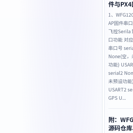
件与PX4
1、WFG120
AP固件串
飞控Seril
口功能 对
串口号 seria
None(空
功能) USAR
serial2 N
未预设功能
USART2 ser
GPS U...
附：WFG
源码仓库