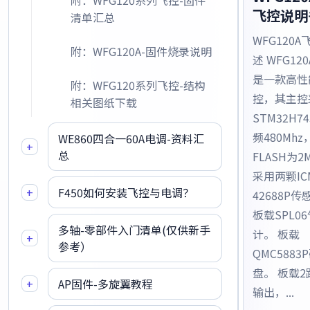
附：WFG120系列飞控-固件
飞控说明
清单汇总
WFG120A
附：WFG120A-固件烧录说明
述 WFG12
是一款高性
附：WFG120系列飞控-结构
控，其主控
相关图纸下载
STM32H7
频480Mhz
WE860四合一60A电调-资料汇
+
总
FLASH为2
采用两颗IC
+
F450如何安装飞控与电调？
42688P
板载SPL0
多轴-零部件入门清单(仅供新手
计。 板载
+
参考）
QMC5883
盘。 板载
+
AP固件-多旋翼教程
输出，...