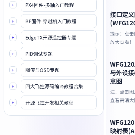
+
PX4固件-多轴入门教程
接口定义
+
BF固件-穿越机入门教程
(WFG12
提示：点击
+
EdgeTX开源遥控器专题
放大查看！
+
PID调试专题
WFG120
+
图传与OSD专题
与外设接
意图
+
四大飞控源码编译教程合集
注：点击图
查看高清大
+
开源飞控开发相关教程
WFG12
映射表(A