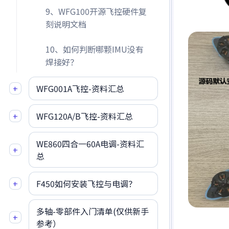
9、WFG100开源飞控硬件复
刻说明文档
10、如何判断哪颗IMU没有
焊接好？
+
WFG001A飞控-资料汇总
+
WFG120A/B飞控-资料汇总
WE860四合一60A电调-资料汇
+
总
+
F450如何安装飞控与电调？
多轴-零部件入门清单(仅供新手
+
参考）