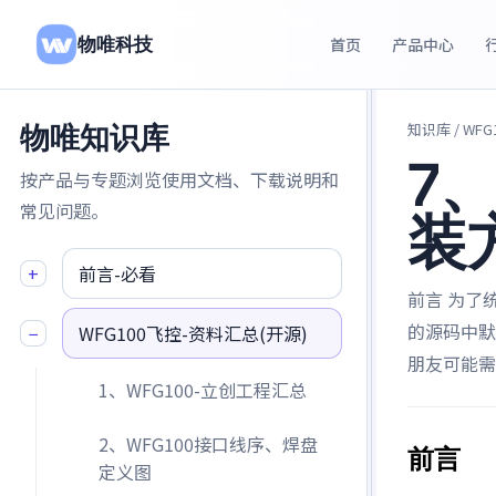
物唯科技
首页
产品中心
知识库
/ WF
物唯知识库
7
按产品与专题浏览使用文档、下载说明和
常见问题。
装
+
前言-必看
前言 为了统
的源码中默
−
WFG100飞控-资料汇总(开源)
朋友可能需
1、WFG100-立创工程汇总
2、WFG100接口线序、焊盘
前言
定义图