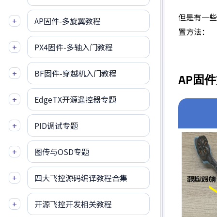
但是有一些
+
AP固件-多旋翼教程
置方法：
+
PX4固件-多轴入门教程
+
BF固件-穿越机入门教程
AP固
+
EdgeTX开源遥控器专题
+
PID调试专题
+
图传与OSD专题
+
四大飞控源码编译教程合集
+
开源飞控开发相关教程